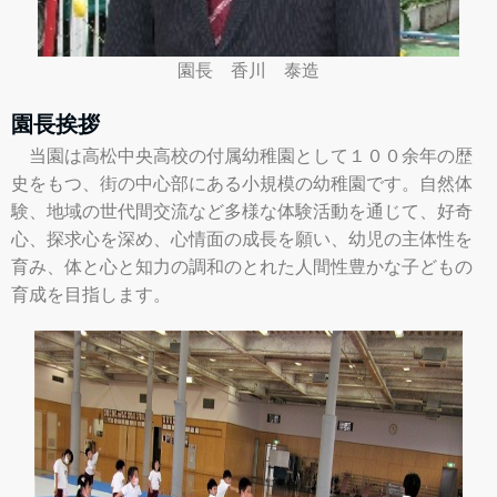
園長 香川 泰造
園長挨拶
当園は高松中央高校の付属幼稚園として１００余年の歴
史をもつ、街の中心部にある小規模の幼稚園です。自然体
験、地域の世代間交流など多様な体験活動を通じて、好奇
心、探求心を深め、心情面の成長を願い、幼児の主体性を
育み、体と心と知力の調和のとれた人間性豊かな子どもの
育成を目指します。