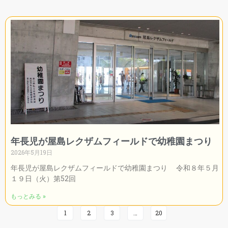
年長児が屋島レクザムフィールドで幼稚園まつり
2026年5月19日
年長児が屋島レクザムフィールドで幼稚園まつり 令和８年５月
１９日（火）第52回
もっとみる »
1
2
3
…
20